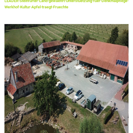
LEADER-Steinfurter-Land-gewaehrt-Unterstuetzung-fuer-Denkmalpflege-
Werkhof-Kultur-Apfel-traegt-Fruechte